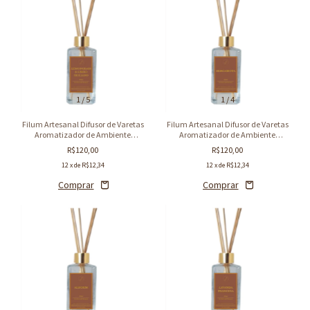
1
/
5
1
/
4
Filum Artesanal Difusor de Varetas
Filum Artesanal Difusor de Varetas
Aromatizador de Ambiente
Aromatizador de Ambiente
Lemongrass e Limão Siciliano
Bergamota 250ml
R$120,00
R$120,00
250ml
12
x de
R$12,34
12
x de
R$12,34