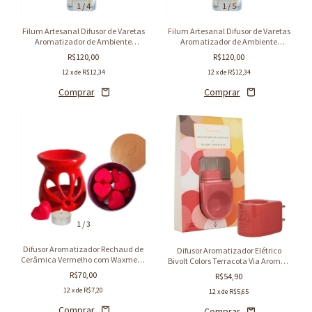
1
/
4
1
/
5
Filum Artesanal Difusor de Varetas
Filum Artesanal Difusor de Varetas
Aromatizador de Ambiente
Aromatizador de Ambiente
Alecrim 250ml
Lavanda Francesa 250ml
R$120,00
R$120,00
12
x de
R$12,34
12
x de
R$12,34
1
/
3
Difusor Aromatizador Rechaud de
Difusor Aromatizador Elétrico
Cerâmica Vermelho com Waxmelts
Bivolt Colors Terracota Via Aroma -
de Coração Presente Criativo
Vermelho
R$70,00
R$54,90
12
x de
R$7,20
12
x de
R$5,65