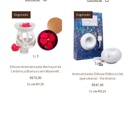
Esgotado
Esgotado
1
/
3
1
/
4
Difusor Aromatizador Rechaud de
Cerâmica Branco com Waxmelts
Aromatizador Difusor Elétrico Usb
de Coração Presente Criativo
R$70,00
(porcelana) - Via Aroma
12
x de
R$7,20
R$47,00
11
x de
R$5,25