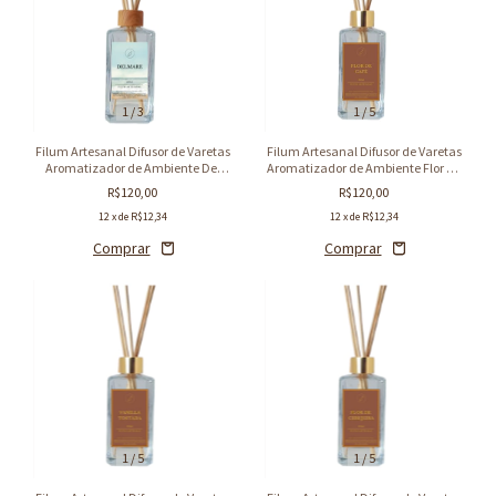
1
/
3
1
/
5
Filum Artesanal Difusor de Varetas
Filum Artesanal Difusor de Varetas
Aromatizador de Ambiente Del
Aromatizador de Ambiente Flor de
Mare 250ml
Café 250 ml
R$120,00
R$120,00
12
x de
R$12,34
12
x de
R$12,34
1
/
5
1
/
5